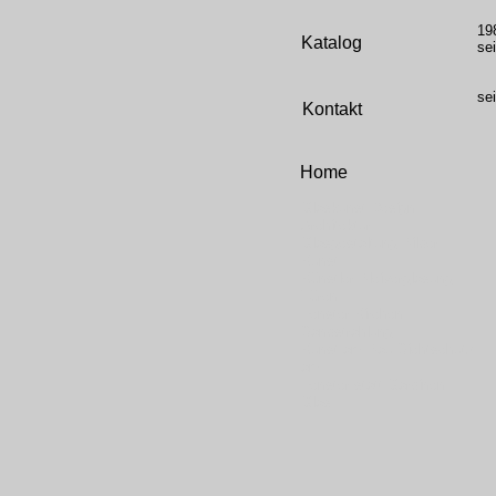
A
19
Katalog
se
Re
Mi
se
Kontakt
za
Home
Glaskunst Design
Architektur
Glasgestaltung Bilder
Kunst
Künstler Bleiverglasung
Türen
Fenster Kirchen
Sandstrahlung
Kunst am Bau Sichtschutz
am
Fenster statt Gardinen
Glas