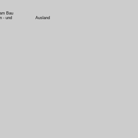
t am Bau
te im In - und Ausland