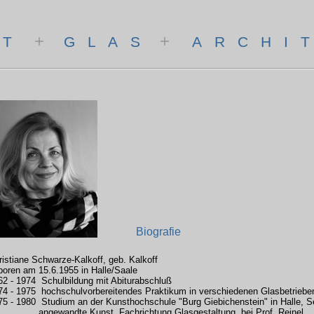
+
+
 T
G L A S
A R C H I T
Biografie
ristiane Schwarze-Kalkoff, geb. Kalkoff
boren am 15.6.1955 in Halle/Saale
62 - 1974 Schulbildung mit Abiturabschluß
74 - 1975 hochschulvorbereitendes Praktikum in verschiedenen Glasbetriebe
75 - 1980 Studium an der Kunsthochschule "Burg Giebichenstein" in Halle, S
gewandte Kunst Fachrichtung Glasgestaltung bei Prof. Reinel