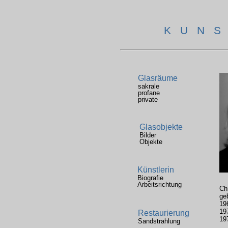
K U N S
Glasräume
sakrale
profane
private
Glasobjekte
Bilder
Objekte
Künstlerin
Biografie
Arbeitsrichtung
Ch
ge
19
19
Restaurierung
19
Sandstrahlung
an