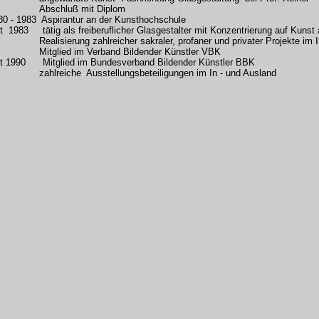
bschluß mit Diplom
80 - 1983 Aspirantur an der Kunsthochschule
it 1983 tätig als freiberuflicher Glasgestalter mit Konzentrierung auf Kuns
alisierung zahlreicher sakraler, profaner und privater Projek
tglied im Verband Bildender Künstler VBK
it 1990 Mitglied im Bundesverband Bildender Künstler BBK
hlreiche Ausstellungsbeteiligungen im In - und Ausland